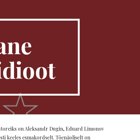
ion
ane
idioot
 autoreiks on Aleksandr Dugin, Eduard Limonov
sti keeles esmakordselt. Tõenäoliselt on