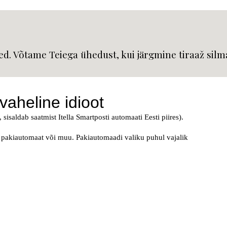
d. Võtame Teiega ühedust, kui järgmine tiraaž silma