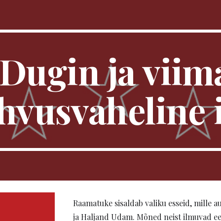
ip to main content
Skip to navigat
Dugin ja viim
hvusvaheline 
Raamatuke sisaldab valiku esseid, mille
ja
Haljand Udam
. Mõned neist ilmuvad ee