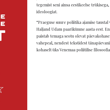
tegemist seni ainsa eestikeelse trükisega, m
ideoloogiat.
“Praeguse suure poliitika ajamise taustal
Haljand Udam paarikümne aasta eest. Ent
paistab temaga seotu olevat päevakohasem
vahepeal, nendest tekstidest tänapäevan
kohaselt üks Venemaa poliitilise
filosoofi