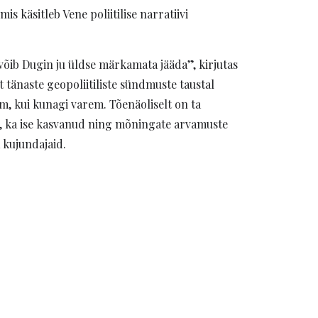
is käsitleb Vene poliitilise narratiivi
 võib Dugin ju üldse märkamata jääda”, kirjutas
 t
änaste geopoliitiliste sündmuste taustal
, kui kunagi varem. Tõenäoliselt on ta
i, ka ise kasvanud ning mõningate arvamuste
a
kujundajaid
.