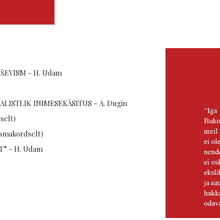
EVISM - H. Udam
LISTLIK INIMESEKÄSITUS - A. Dugin
selt)
esmakordselt)
” - H. Udam