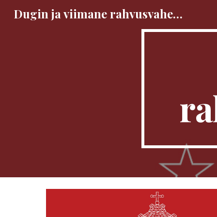
Dugin ja viimane rahvusvaheline idioot
Sk
ra