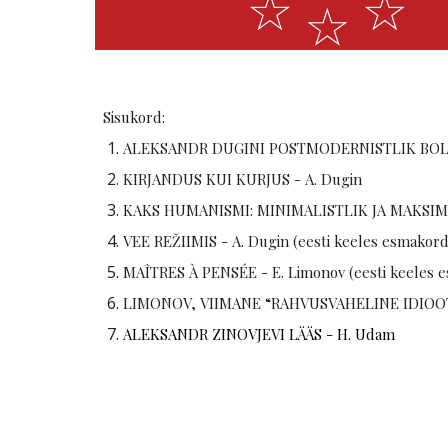
Sisukord:
ALEKSANDR DUGINI POSTMODERNISTLIK BOLŠ
KIRJANDUS KUI KURJUS - A. Dugin
KAKS HUMANISMI: MINIMALISTLIK JA MAKSIMA
VEE REŽIIMIS - A. Dugin (eesti keeles esmakord
MAÎTRES À PENSÉE - E. Limonov (eesti keeles 
LIMONOV, VIIMANE “RAHVUSVAHELINE IDIOOT
ALEKSANDR ZINOVJEVI LÄÄS - H. Udam